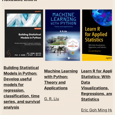
Building Statistical
Machine Learning
Learn R for Applie
Models in Python:
with Python:
Statistics: With
Develop useful
Theory and
Data
models for
Applications
Visualizations,
regression,
Regressions, and
classification, time
G. R. Liu
Statistics
series, and survival
analysis
Eric Goh Ming Hui