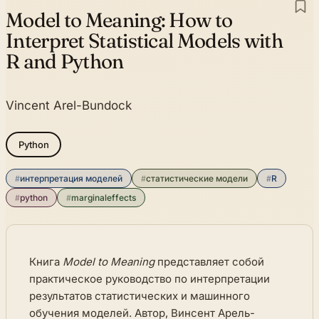
Model to Meaning:
How to
Interpret Statistical Models with
R and Python
Vincent Arel-Bundock
Python
#
интерпретация моделей
#
статистические модели
#
R
#
python
#
marginaleffects
Книга
Model to Meaning
представляет собой
практическое руководство по интерпретации
результатов статистических и машинного
обучения моделей. Автор, Винсент Арель-