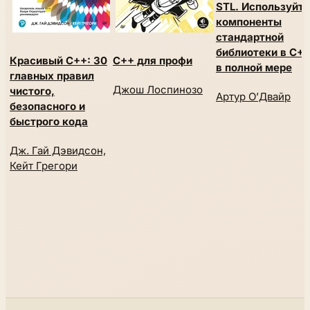
STL. Используйте
компоненты
стандартной
библиотеки в C++
Красивый C++: 30
C++ для профи
в полной мере
главных правил
Джош Лоспинозо
чистого,
Артур О’Двайр
безопасного и
быстрого кода
Дж. Гай Дэвидсон,
Кейт Грегори