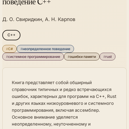
поведение C++
Д. О. Свиридкин, А. Н. Карпов
C++
#
C#
#
неопределенное поведение
#
системное программирование
#
ошибки памяти
#
rust
Книга представляет собой обширный
справочник типичных и редко встречающихся
ошибок, характерных для программ на C++, Rust
и других языках низкоуровневого и системного
программирования, включая ассемблер.
Основное внимание уделяется
неопределенному, неуточненному и