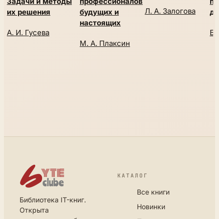
Задачи и методы
профессионалов
пр
Л. А. Залогова
их решения
будущих и
д
настоящих
А. И. Гусева
Б.
М. А. Плаксин
КАТАЛОГ
Все книги
Библиотека IT-книг.
Новинки
Открыта