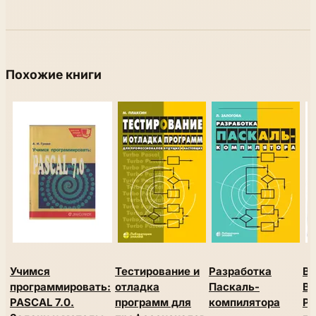
Похожие книги
Учимся
Тестирование и
Разработка
Bo
программировать:
отладка
Паскаль-
Bu
PASCAL 7.0.
программ для
компилятора
Ра