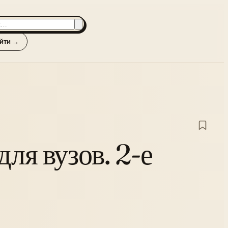
йти →
ля вузов. 2-е