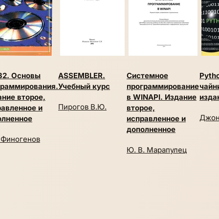
32. Основы
ASSEMBLER.
Системное
Pyth
граммирования.
Учебный курс
программирование
чайн
ние второе,
в WINAPI. Издание
изда
Пирогов В.Ю.
равленное и
второе,
Джон
олненное
исправленное и
дополненное
. Финогенов
Ю. В. Марапулец