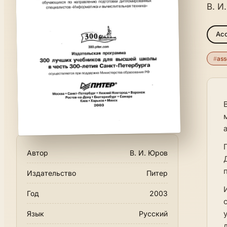
В. И
Ас
#
ass
Автор
В. И. Юров
Издательство
Питер
Год
2003
Язык
Русский