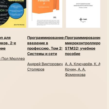
on для
Программирование:
Программирование
Lin
иков, 2-е
введение в
микроконтроллеров
пр
ние
профессию. Том 2:
STM32: учебное
2-е
Системы и сети
пособие
 Пол Мюллер
Роб
Андрей Викторович
А. А. Ключарёв, К. А.
Столяров
Кочин, А. А.
Фоменкова