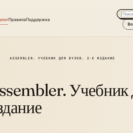
алог
Правила
Поддержка
Во
/
ASSEMBLER. УЧЕБНИК ДЛЯ ВУЗОВ. 2-Е ИЗДАНИЕ
ssembler. Учебник д
здание