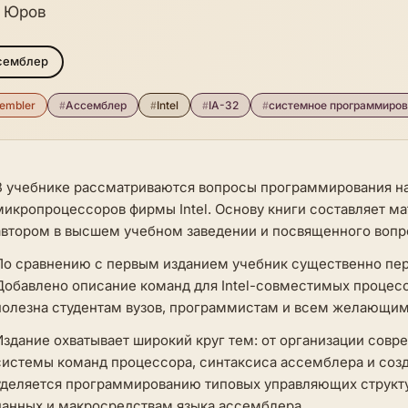
. Юров
семблер
embler
#
Ассемблер
#
Intel
#
IA-32
#
системное программиро
В учебнике рассматриваются вопросы программирования на
микропроцессоров фирмы Intel. Основу книги составляет м
автором в высшем учебном заведении и посвященного воп
По сравнению с первым изданием учебник существенно пер
Добавлено описание команд для Intel-совместимых процессо
полезна студентам вузов, программистам и всем желающим 
Издание охватывает широкий круг тем: от организации совр
системы команд процессора, синтаксиса ассемблера и со
уделяется программированию типовых управляющих структ
данных и макросредствам языка ассемблера.