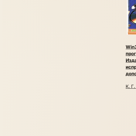
Win
про
Изда
исп
доп
К. Г