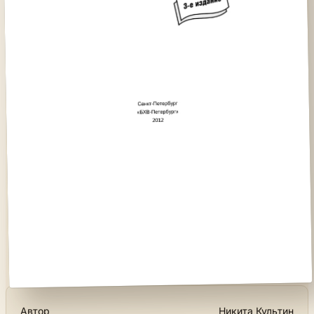
Автор
Никита Культин