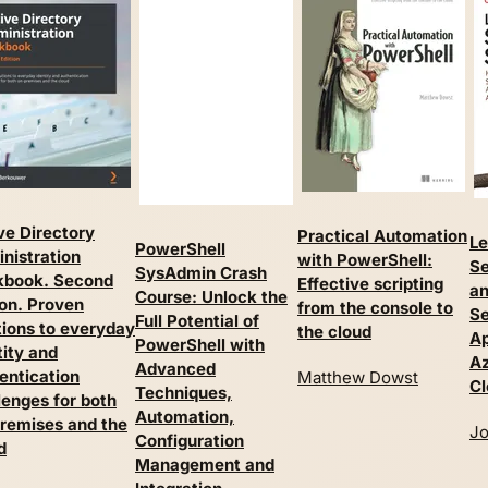
ve Directory
Practical Automation
Le
PowerShell
nistration
with PowerShell:
Se
SysAdmin Crash
kbook. Second
Effective scripting
an
Course: Unlock the
ion. Proven
from the console to
Se
Full Potential of
tions to everyday
the cloud
Ap
PowerShell with
tity and
Az
Advanced
entication
Matthew Dowst
Cl
Techniques,
lenges for both
Automation,
remises and the
Jo
Configuration
d
Management and