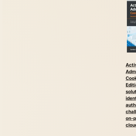
Acti
Admi
Coo
Edit
solu
iden
auth
chal
on-p
clou