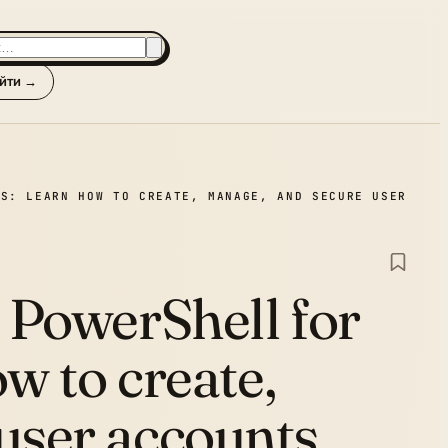
йти →
RS: LEARN HOW TO CREATE, MANAGE, AND SECURE USER
 PowerShell for
w to create,
user accounts