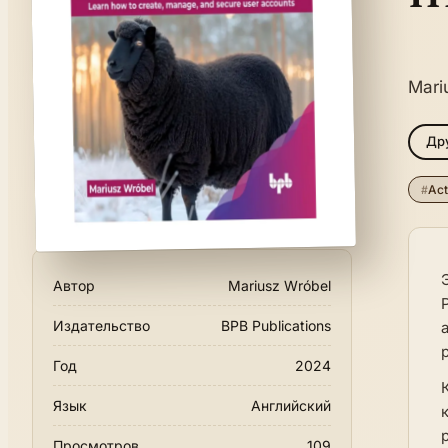
Mari
Дру
#
Act
Автор
Mariusz Wróbel
Издательство
BPB Publications
Год
2024
Язык
Английский
Просмотров
109