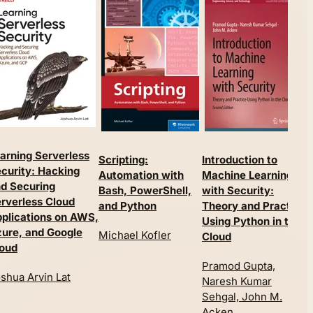
arning Serverless
G
Scripting:
Introduction to
curity: Hacking
D
Automation with
Machine Learning
d Securing
Bash, PowerShell,
with Security:
N
rverless Cloud
and Python
Theory and Practice
plications on AWS,
Using Python in the
ure, and Google
Michael Kofler
Cloud
oud
Pramod Gupta,
shua Arvin Lat
Naresh Kumar
Sehgal, John M.
Acken