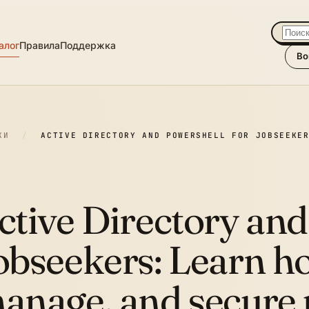
алог
Правила
Поддержка
Во
КИ
/
ACTIVE DIRECTORY AND POWERSHELL FOR JOBSEEKE
ctive Directory and
obseekers:
Learn ho
anage, and secure 