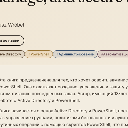
usz Wróbel
гие языки
ive Directory
#
PowerShell
#
Администрирование
#
Автоматизаци
Эта книга предназначена для тех, кто хочет освоить админи
PowerShell. Она охватывает создание, управление и защиту 
автоматизацию повседневных задач. Автор, имеющий 13-летн
работе с Active Directory и PowerShell.
Книга начинается с основ Active Directory и PowerShell, п
как управление группами, политиками безопасности и ауди
рутинных операций с помощью скриптов PowerShell, что по