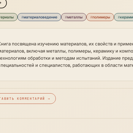
+
териалы
#
материаловедение
#
металлы
#
полимеры
#
керами
Книга посвящена изучению материалов, их свойств и приме
материалов, включая металлы, полимеры, керамику и комп
технологиям обработки и методам испытаний. Издание пред
специальностей и специалистов, работающих в области мат
ТАВИТЬ КОММЕНТАРИЙ →