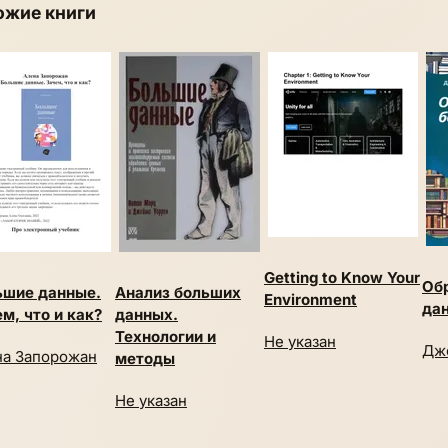
ожие книги
Getting to Know Your
Об
ьшие данные.
Анализ больших
Environment
да
м, что и как?
данных.
Технологии и
Не указан
Дж
на Запорожан
методы
Не указан