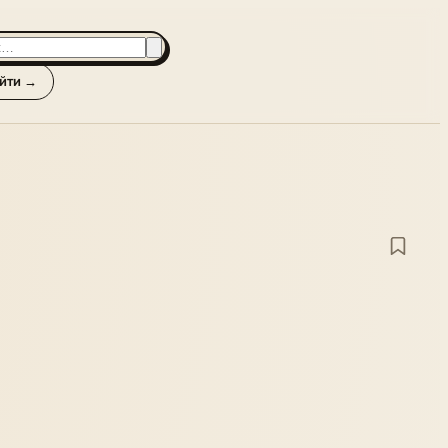
йти →