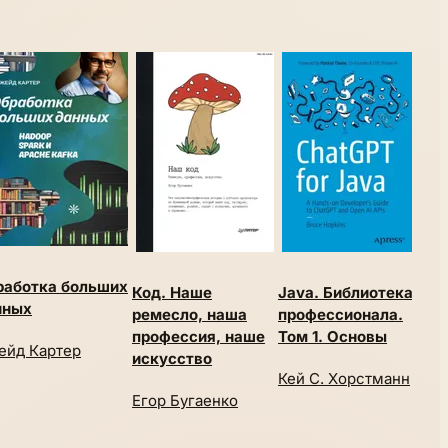
работка больших
Код. Наше
Java. Библиотека
Осн
нных
ремесло, наша
профессионала.
про
профессия, наше
Том 1. Основы
баз
ейд Картер
искусство
Кей С. Хорстманн
О.Л
Егор Бугаенко
Т.Л.
Поп