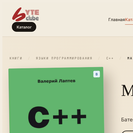
Главная
Кат
Каталог
КНИГИ
/
ЯЗЫКИ ПРОГРАММИРОВАНИЯ
/
C++
/
МА
B
М
Бате