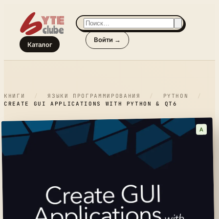
Войти →
Каталог
КНИГИ
/
ЯЗЫКИ ПРОГРАММИРОВАНИЯ
/
PYTHON
/
CREATE GUI APPLICATIONS WITH PYTHON & QT6
A