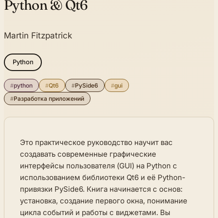
Python & Qt6
Martin Fitzpatrick
Python
#
python
#
Qt6
#
PySide6
#
gui
#
Разработка приложений
Это практическое руководство научит вас
создавать современные графические
интерфейсы пользователя (GUI) на Python с
использованием библиотеки Qt6 и её Python-
привязки PySide6. Книга начинается с основ:
установка, создание первого окна, понимание
цикла событий и работы с виджетами. Вы