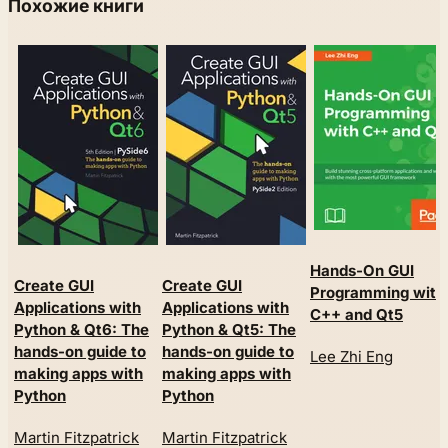
Похожие книги
Hands-On GUI
Create GUI
Create GUI
Programming with
Applications with
Applications with
C++ and Qt5
Python & Qt6: The
Python & Qt5: The
hands-on guide to
hands-on guide to
Lee Zhi Eng
making apps with
making apps with
Python
Python
Martin Fitzpatrick
Martin Fitzpatrick