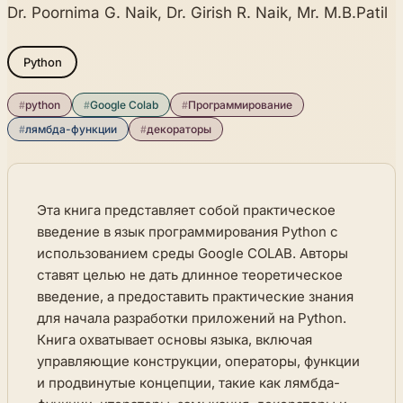
Dr. Poornima G. Naik, Dr. Girish R. Naik, Mr. M.B.Patil
Python
#
python
#
Google Colab
#
Программирование
#
лямбда-функции
#
декораторы
Эта книга представляет собой практическое
введение в язык программирования Python с
использованием среды Google COLAB. Авторы
ставят целью не дать длинное теоретическое
введение, а предоставить практические знания
для начала разработки приложений на Python.
Книга охватывает основы языка, включая
управляющие конструкции, операторы, функции
и продвинутые концепции, такие как лямбда-