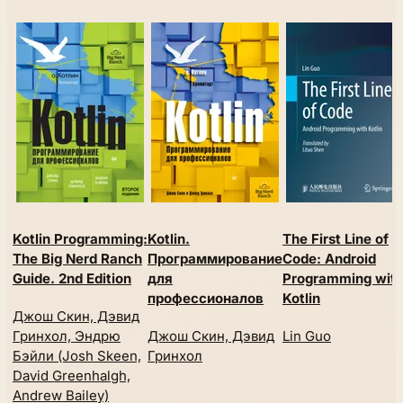
Kotlin Programming:
Kotlin.
The First Line of
The Big Nerd Ranch
Программирование
Code: Android
Guide. 2nd Edition
для
Programming wit
профессионалов
Kotlin
Джош Скин, Дэвид
Гринхол, Эндрю
Джош Скин, Дэвид
Lin Guo
Бэйли (Josh Skeen,
Гринхол
David Greenhalgh,
Andrew Bailey)