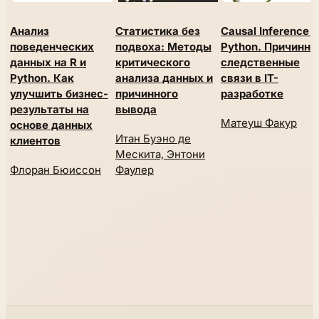
Анализ
Статистика без
Causal Inference 
поведенческих
подвоха: Методы
Python. Причинно
данных на R и
критического
следственные
Python. Как
анализа данных и
связи в IT-
улучшить бизнес-
причинного
разработке
результаты на
вывода
Матеуш Факур
основе данных
Итан Буэно де
клиентов
Мескита, Энтони
Флоран Бюиссон
Фаулер