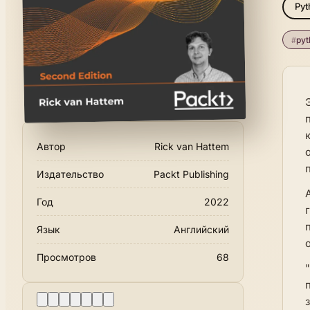
Pyt
#
pyt
Автор
Rick van Hattem
Издательство
Packt Publishing
Год
2022
Язык
Английский
Просмотров
68