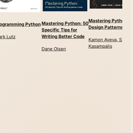
Mastering Python
Mastering Python: 50
ogramming Python
Design Patterns
Specific Tips for
Writing Better Code
rk Lutz
Kamon Ayeva, Sakis
Kasampalis
Dane Olsen