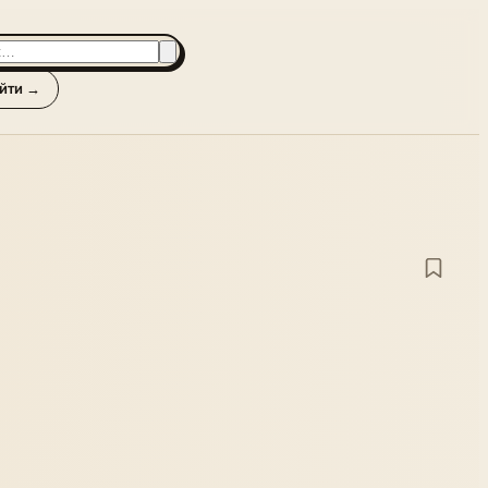
йти →