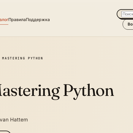
алог
Правила
Поддержка
Во
MASTERING PYTHON
astering Python
 van Hattem