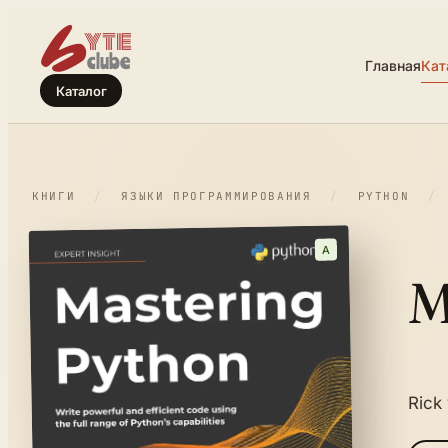
Главная
Кат
Каталог
КНИГИ
/
ЯЗЫКИ ПРОГРАММИРОВАНИЯ
/
PYTHON
/
A
M
Rick