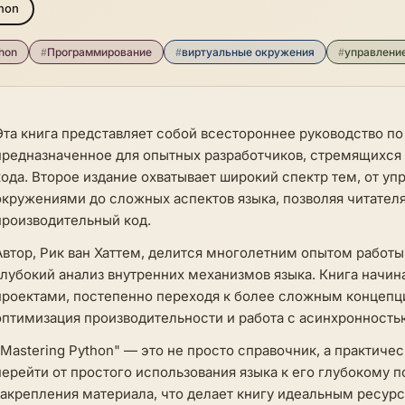
hon
hon
#
Программирование
#
виртуальные окружения
#
управлени
Эта книга представляет собой всестороннее руководство п
предназначенное для опытных разработчиков, стремящихся 
кода. Второе издание охватывает широкий спектр тем, от у
окружениями до сложных аспектов языка, позволяя читател
производительный код.
Автор, Рик ван Хаттем, делится многолетним опытом работы
глубокий анализ внутренних механизмов языка. Книга начин
проектами, постепенно переходя к более сложным концепц
оптимизация производительности и работа с асинхронность
"Mastering Python" — это не просто справочник, а практич
перейти от простого использования языка к его глубокому
закрепления материала, что делает книгу идеальным ресур