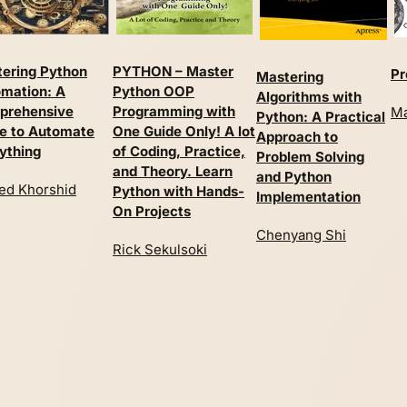
ering Python
PYTHON – Master
Pr
Mastering
mation: A
Python OOP
Algorithms with
prehensive
Programming with
Ma
Python: A Practical
e to Automate
One Guide Only! A lot
Approach to
ything
of Coding, Practice,
Problem Solving
and Theory. Learn
and Python
d Khorshid
Python with Hands-
Implementation
On Projects
Chenyang Shi
Rick Sekulsoki