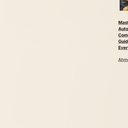
Mast
Auto
Com
Guid
Ever
Ahme