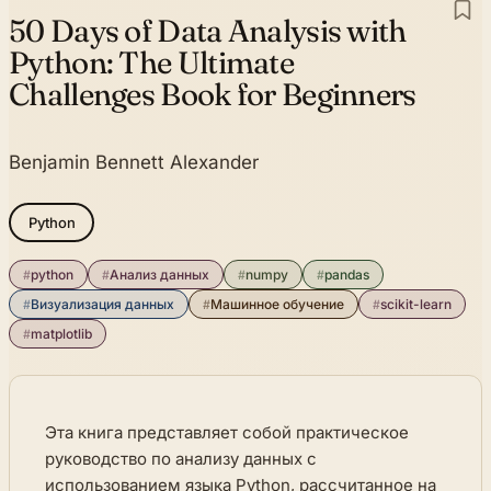
50 Days of Data Analysis with
Python:
The Ultimate
Challenges Book for Beginners
Benjamin Bennett Alexander
Python
#
python
#
Анализ данных
#
numpy
#
pandas
#
Визуализация данных
#
Машинное обучение
#
scikit-learn
#
matplotlib
Эта книга представляет собой практическое
руководство по анализу данных с
использованием языка Python, рассчитанное на