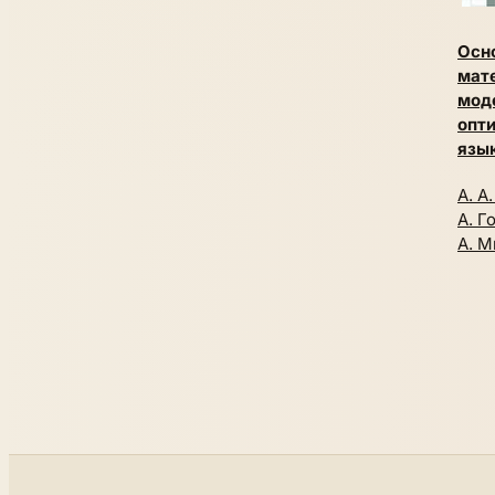
Осн
мат
мод
опт
язы
А. А
А. Г
А. М