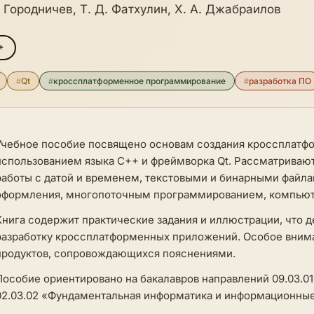
. Городничев, Т. Д. Фатхулин, Х. А. Джабраилов
+
#
Qt
#
кроссплатформенное программирование
#
разработка ПО
Учебное пособие посвящено основам создания кроссплатф
использованием языка C++ и фреймворка Qt. Рассматриваю
работы с датой и временем, текстовыми и бинарными файл
оформления, многопоточным программированием, компьют
Книга содержит практические задания и иллюстрации, что д
разработку кроссплатформенных приложений. Особое вним
продуктов, сопровождающихся пояснениями.
Пособие ориентировано на бакалавров направлений 09.03.0
02.03.02 «Фундаментальная информатика и информационные