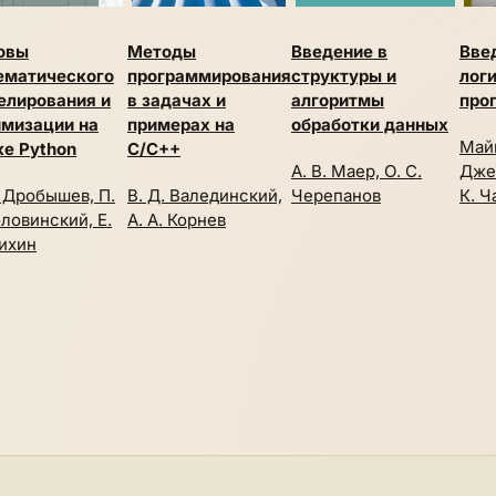
овы
Методы
Введение в
Вве
ематического
программирования
структуры и
лог
елирования и
в задачах и
алгоритмы
про
имизации на
примерах на
обработки данных
Май
ке Python
C/C++
А. В. Маер, О. С.
Дже
. Дробышев, П.
В. Д. Валединский,
Черепанов
К. Ч
оловинский, Е.
А. А. Корнев
ихин