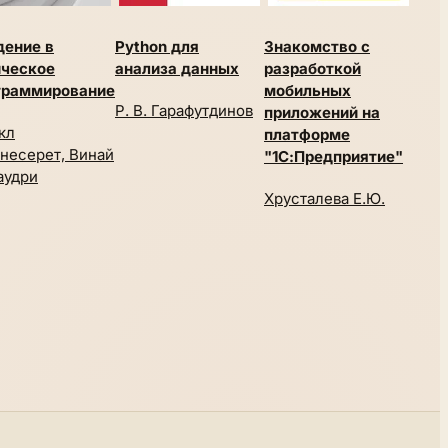
дение в
Python для
Знакомство с
Алг
ическое
анализа данных
разработкой
прак
граммирование
мобильных
реа
Р. В. Гарафутдинов
приложений на
кл
Дани
платформе
несерет, Винай
"1С:Предприятие"
аудри
Хрусталева Е.Ю.