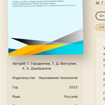
М. Г
C+
#
C#
Автор
М. Г. Городничев, Т. Д. Фатхулин,
Х. А. Джабраилов
Издательство
Наукоемкие технологии
Год
2023
Язык
Русский