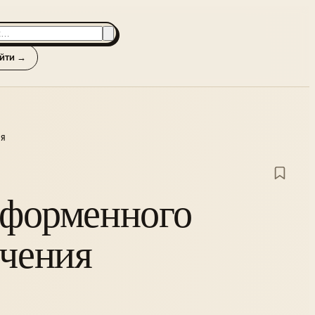
йти →
ИЯ
тформенного
ечения