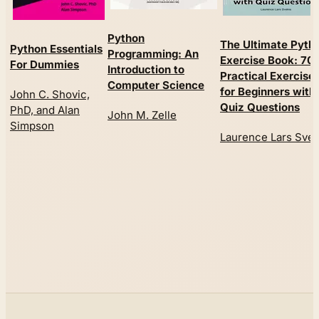
Python
The Ultimate Pyth
Python Essentials
Programming: An
Exercise Book: 70
For Dummies
Introduction to
Practical Exercise
Computer Science
for Beginners with
John C. Shovic,
Quiz Questions
PhD, and Alan
John M. Zelle
Simpson
Laurence Lars Svek