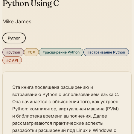
Python Using C
Mike James
Python
#
python
#
C#
#
расширение Python
#
встраивание Python
#
C API
Эта книга посвящена расширению и
встраиванию Python с использованием языка C.
Она начинается с объяснения того, как устроен
Python: компилятор, виртуальная машина (PVM)
и библиотека времени выполнения. Далее
рассматриваются практические аспекты
разработки расширений под Linux и Windows с