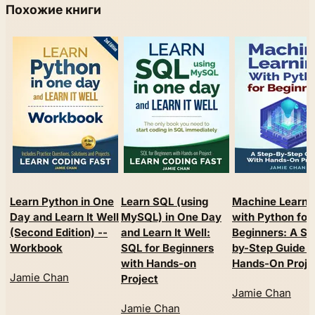
Похожие книги
Learn Python in One
Learn SQL (using
Machine Learni
Day and Learn It Well
MySQL) in One Day
with Python for
(Second Edition) --
and Learn It Well:
Beginners: A St
Workbook
SQL for Beginners
by-Step Guide w
with Hands-on
Hands-On Proje
Jamie Chan
Project
Jamie Chan
Jamie Chan