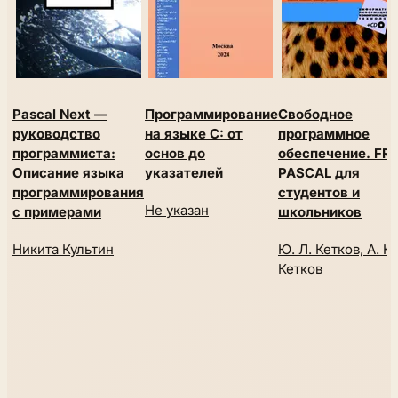
Pascal Next —
Программирование
Свободное
руководство
на языке C: от
программное
программиста:
основ до
обеспечение. FR
Описание языка
указателей
PASCAL для
программирования
студентов и
Не указан
с примерами
школьников
Никита Культин
Ю. Л. Кетков, А. Ю
Кетков