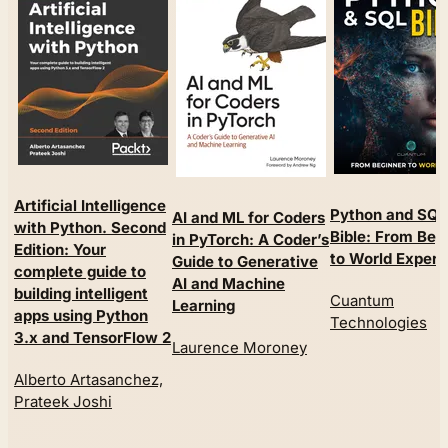
Artificial Intelligence
Python and SQL
AI and ML for Coders
with Python. Second
Bible: From Beg
in PyTorch: A Coder’s
Edition: Your
to World Expert
Guide to Generative
complete guide to
AI and Machine
building intelligent
Cuantum
Learning
apps using Python
Technologies
3.x and TensorFlow 2
Laurence Moroney
Alberto Artasanchez,
Prateek Joshi