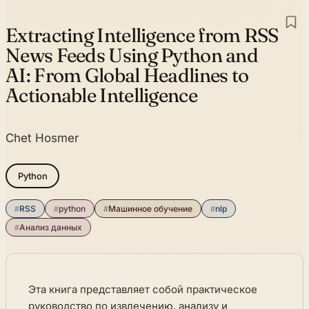
Extracting Intelligence from RSS
News Feeds Using Python and
AI:
From Global Headlines to
Actionable Intelligence
Chet Hosmer
Python
#
RSS
#
python
#
Машинное обучение
#
nlp
#
Анализ данных
Эта книга представляет собой практическое
руководство по извлечению, анализу и