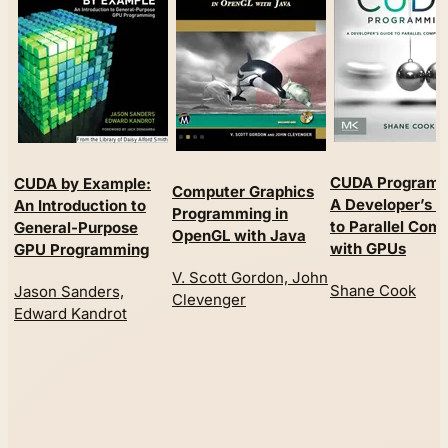
CUDA Programm
CUDA by Example:
Computer Graphics
A Developer’s G
An Introduction to
Programming in
to Parallel Com
General-Purpose
OpenGL with Java
with GPUs
GPU Programming
V. Scott Gordon, John
Shane Cook
Jason Sanders,
Clevenger
Edward Kandrot