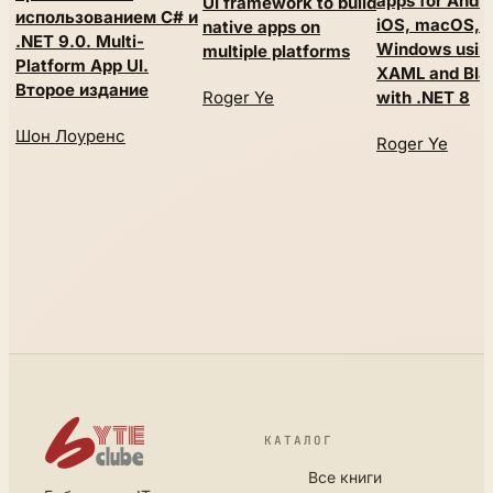
apps for Andro
UI framework to build
использованием C# и
iOS, macOS, 
native apps on
.NET 9.0. Multi-
Windows usin
multiple platforms
Platform App UI.
XAML and Bla
Второе издание
Roger Ye
with .NET 8
Шон Лоуренс
Roger Ye
КАТАЛОГ
Все книги