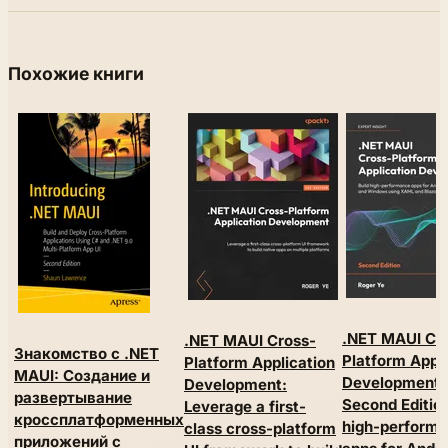
Похожие книги
.NET MAUI Cr
.NET MAUI Cross-
Знакомство с .NET
Platform Appli
Platform Application
MAUI: Создание и
Development.
Development:
развертывание
Second Edition
Leverage a first-
кроссплатформенных
high-perform
class cross-platform
приложений с