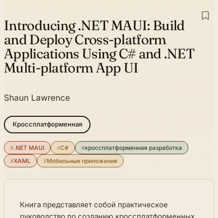
Introducing .NET MAUI:
Build
and Deploy Cross-platform
Applications Using C# and .NET
Multi-platform App UI
Shaun Lawrence
Кроссплатформенная
#
.NET MAUI
#
C#
#
кроссплатформенная разработка
#
XAML
#
Мобильные приложения
Книга представляет собой практическое
руководство по созданию кроссплатформенных