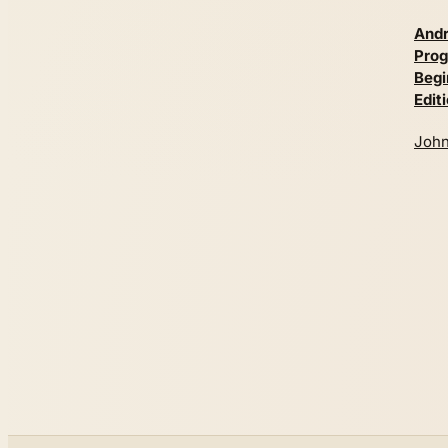
Andr
Prog
Begi
Edit
John