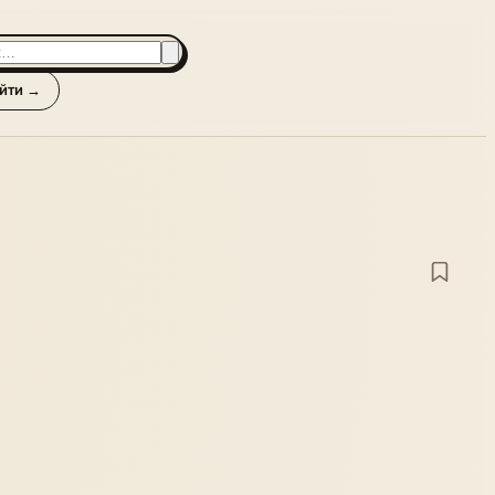
йти →