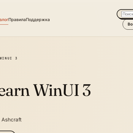
алог
Правила
Поддержка
Во
WINUI 3
earn WinUI 3
n Ashcraft