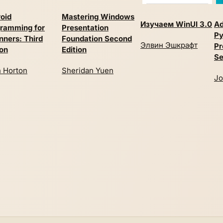
oid
Mastering Windows
Изучаем WinUI 3.0
Ad
ramming for
Presentation
Py
nners: Third
Foundation Second
Элвин Эшкрафт
Pr
ion
Edition
Se
 Horton
Sheridan Yuen
Jo