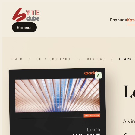
Главная
Кат
Каталог
КНИГИ
/
ОС И СИСТЕМНОЕ
/
WINDOWS
/
LEARN 
A
L
Alvi