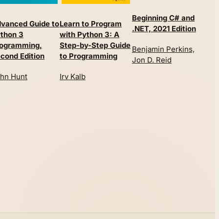
Beginning C# and
vanced Guide to
Learn to Program
Co
.NET, 2021 Edition
thon 3
with Python 3: A
Pa
ogramming,
Step-by-Step Guide
Benjamin Perkins,
Al
cond Edition
to Programming
Jon D. Reid
Gu
hn Hunt
Irv Kalb