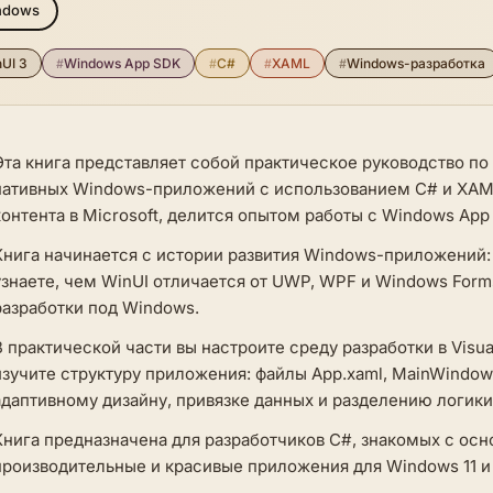
ndows
UI 3
#
Windows App SDK
#
C#
#
XAML
#
Windows-разработка
Эта книга представляет собой практическое руководство п
нативных Windows-приложений с использованием C# и XAML. 
контента в Microsoft, делится опытом работы с Windows App
Книга начинается с истории развития Windows-приложений:
узнаете, чем WinUI отличается от UWP, WPF и Windows Form
разработки под Windows.
В практической части вы настроите среду разработки в Visua
изучите структуру приложения: файлы App.xaml, MainWindow
адаптивному дизайну, привязке данных и разделению логики
Книга предназначена для разработчиков C#, знакомых с осн
производительные и красивые приложения для Windows 11 и