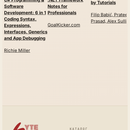
by Tutorials
Software
Notes for
Development: 6 in 1
Professionals
Filip Babić, Prateek
Coding Syntax,
Prasad, Alex Sulliv
GoalKicker.com
Expressions,
Interfaces, Generics
and App Debugging
Richie Miller
КАТАЛОГ