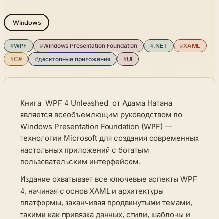
Windows
#
WPF
#
Windows Presentation Foundation
#
.NET
#
XAML
#
C#
#
десктопные приложения
#
UI
Книга 'WPF 4 Unleashed' от Адама Натана
является всеобъемлющим руководством по
Windows Presentation Foundation (WPF) —
технологии Microsoft для создания современных
настольных приложений с богатым
пользовательским интерфейсом.
Издание охватывает все ключевые аспекты WPF
4, начиная с основ XAML и архитектуры
платформы, заканчивая продвинутыми темами,
такими как привязка данных, стили, шаблоны и