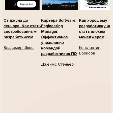
От джуна до
Карьера Software
Как хорошему
сеньора. Как стать
Engineering
разработчику не
востребованным
Manager.
стать плохим
разработчиком
Эффективное
менеджером
управление
Владимир Швец
Константин
командой
Борисов
разработчиков ПО
Джеймс Стэньер