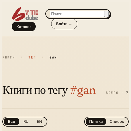
Войти →
Каталог
КНИГИ
/
ТЕГ
/
GAN
Книги по тегу
#gan
ВСЕГО ·
7
Все
RU
EN
Плитка
Список