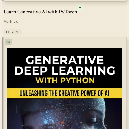
A
Learn Generative AI with PyTorch
Mark Liu
AI И ML
EN