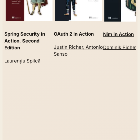
Spring Security in
OAuth 2 in Action
Nim in Action
Action, Second
Justin Richer, Antonio
Dominik Picheta
Edition
Sanso
Laurențiu Spilcă