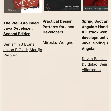
Practical Design
Spring Boot and
The Well-Grounded
Patterns for Java
Angular: Hands
Java Developer,
Developers
full stack web
Second Edition
development wi
Miroslav Wengner
Java, Spring, a
Benjamin J Evans,
Angular
Jason R Clark, Martijn
Verburg
Devlin Basilan
Duldulao, Seiji 
Villafranca