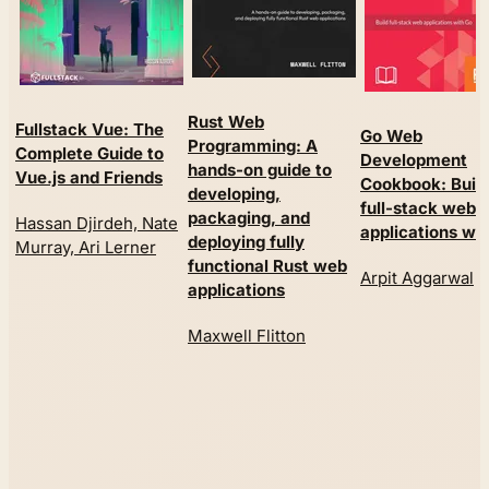
Rust Web
Fullstack Vue: The
Go Web
Programming: A
Complete Guide to
Development
hands-on guide to
Vue.js and Friends
Cookbook: Buil
developing,
full-stack web
packaging, and
Hassan Djirdeh, Nate
applications wi
deploying fully
Murray, Ari Lerner
functional Rust web
Arpit Aggarwal
applications
Maxwell Flitton