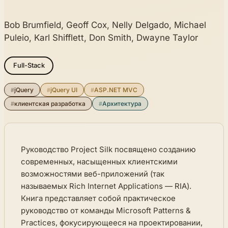
Bob Brumfield, Geoff Cox, Nelly Delgado, Michael
Puleio, Karl Shifflett, Don Smith, Dwayne Taylor
Full-Stack
#
jQuery
#
jQuery UI
#
ASP.NET MVC
#
клиентская разработка
#
Архитектура
Руководство Project Silk посвящено созданию
современных, насыщенных клиентскими
возможностями веб-приложений (так
называемых Rich Internet Applications — RIA).
Книга представляет собой практическое
руководство от команды Microsoft Patterns &
Practices, фокусирующееся на проектировании,