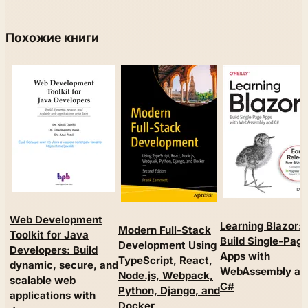
Похожие книги
Web Development
Learning Blazor:
Modern Full-Stack
Toolkit for Java
Build Single-Pag
Development Using
Developers: Build
Apps with
TypeScript, React,
dynamic, secure, and
WebAssembly an
Node.js, Webpack,
scalable web
C#
Python, Django, and
applications with
Docker