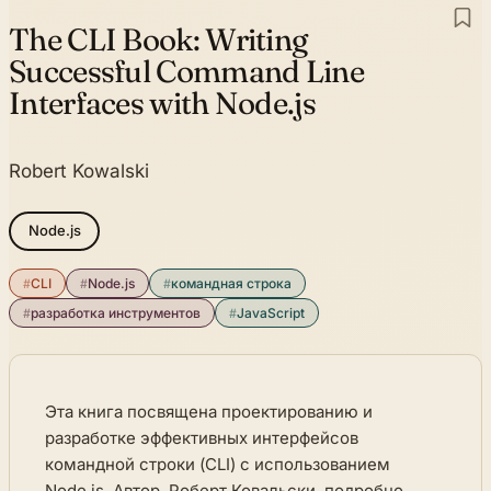
The CLI Book:
Writing
Successful Command Line
Interfaces with Node.js
Robert Kowalski
Node.js
#
CLI
#
Node.js
#
командная строка
#
разработка инструментов
#
JavaScript
Эта книга посвящена проектированию и
разработке эффективных интерфейсов
командной строки (CLI) с использованием
Node.js. Автор, Роберт Ковальски, подробно