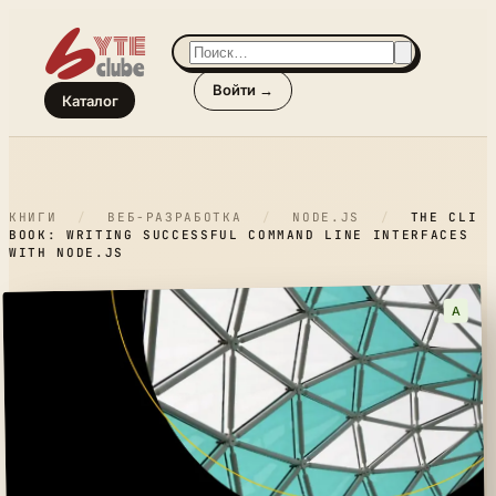
Войти →
Каталог
КНИГИ
/
ВЕБ-РАЗРАБОТКА
/
NODE.JS
/
THE CLI
BOOK: WRITING SUCCESSFUL COMMAND LINE INTERFACES
WITH NODE.JS
A