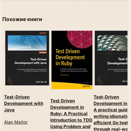
Похожие книги
Test-Driven
Test-Driven
Test Driven
Development with
Development in G
Development in
Java
A practical guide
Ruby: A Practical
writing idiomatic
Introduction to TDD
Alan Mellor
efficient Go tests
Using Problem and
through real-wor