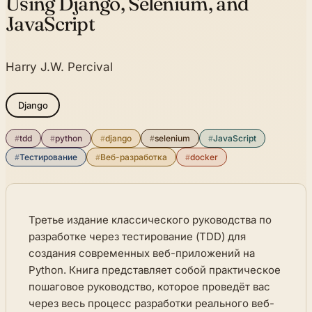
Using Django, Selenium, and
JavaScript
Harry J.W. Percival
Django
#
tdd
#
python
#
django
#
selenium
#
JavaScript
#
Тестирование
#
Веб-разработка
#
docker
Третье издание классического руководства по
разработке через тестирование (TDD) для
создания современных веб-приложений на
Python. Книга представляет собой практическое
пошаговое руководство, которое проведёт вас
через весь процесс разработки реального веб-