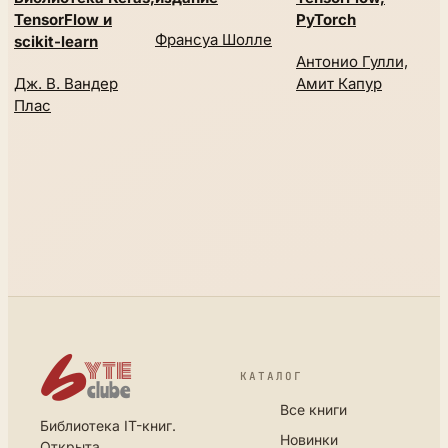
TensorFlow и
PyTorch
д
Франсуа Шолле
scikit-learn
и
Антонио Гулли,
п
Дж. В. Вандер
Амит Капур
Плас
И
КАТАЛОГ
Все книги
Библиотека IT-книг.
Новинки
Открыта