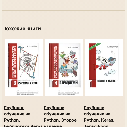
Похожие книги
Глубокое
Глубокое
Глубокое
П
обучение на
обучение на
обучение на
н
Python.
Python. Второе
Python. Keras,
м
Библиотека Keras,
издание
TensorFlow,
о