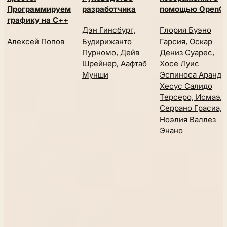
Программируем
разработчика
помощью OpenC
графику на С++
Дэн Гинсбург,
Глория Буэно
Алексей Попов
Будирижанто
Гарсия, Оскар
Пурномо, Дейв
Дениз Суарес,
Шрейнер, Аафтаб
Хосе Луис
Мунши
Эспиноса Аранда
Хесус Салидо
Терсеро, Исмаэл
Серрано Грасиа,
Ноэлия Валлез
Энано