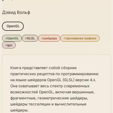
Дэвид Вольф
OpenGL
#
OpenGL
#
GLSL
#
шейдеры
#
трехмерная графика
#
gpu
Книга представляет собой сборник
практических рецептов по программированию
на языке шейдеров OpenGL (GLSL) версии 4.x.
Она охватывает весь спектр современных
возможностей OpenGL, включая вершинные,
фрагментные, геометрические шейдеры,
шейдеры тесселяции и вычислительные
шейдеры.