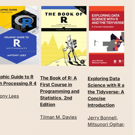
phic Guide to R
The Book of R: A
Exploring Data
B
h Processing.R 4
First Course in
Science with R and
A
Programming and
the Tidyverse: A
S
ony Lees
Statistics, 2nd
Concise
D
Edition
Introduction
D
Tilman M. Davies
Jerry Bonnell,
Mitsunori Ogihara