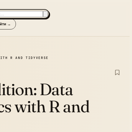
йти →
WITH R AND TIDYVERSE
ition:
Data
cs with R and