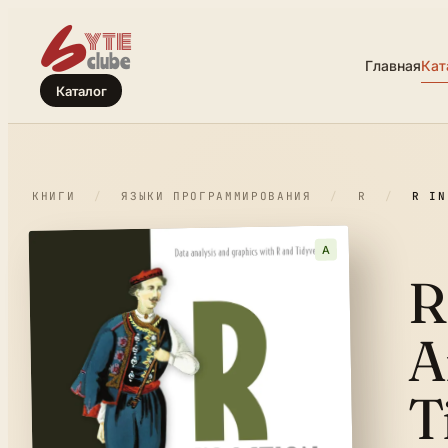
Главная
Кат
Каталог
КНИГИ
/
ЯЗЫКИ ПРОГРАММИРОВАНИЯ
/
R
/
R IN
A
R
A
T