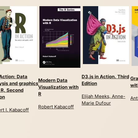
 Action: Data
D3.js in Action. Third
Gra
Modern Data
ysis and graphics
Edition
wit
Visualization with
 R, Second
R
Elijah Meeks, Anne-
ion
Ant
Marie Dufour
Robert Kabacoff
rt I. Kabacoff