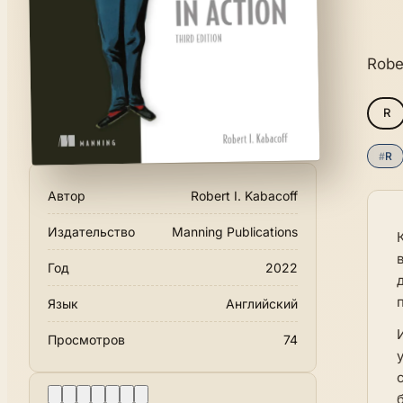
Robe
R
#
R
Автор
Robert I. Kabacoff
Издательство
Manning Publications
Год
2022
Язык
Английский
Просмотров
74