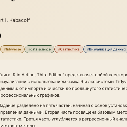
rt I. Kabacoff
#
tidyverse
#
data science
#
Статистика
#
Визуализация данных
Книга 'R in Action, Third Edition' представляет собой всест
визуализации с использованием языка R и экосистемы Tidyv
данными: от импорта и очистки до продвинутого статистиче
профессиональных графиков.
Издание разделено на пять частей, начиная с основ установк
управления данными. Вторая часть посвящена базовым мет
статистике. Третья часть углубляется в регрессионный ана
бутстреп-методы.