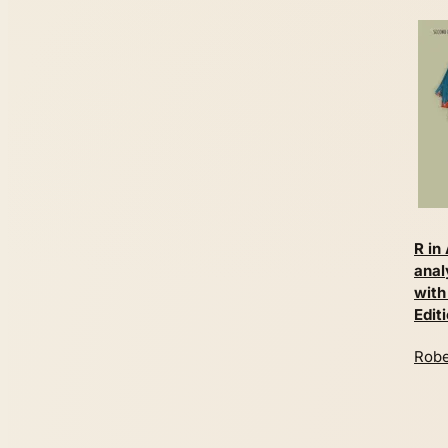
R in
anal
with
Edit
Robe